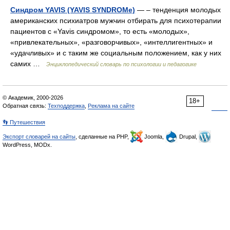
Синдром YAVIS (YAVIS SYNDROMе)
— – тенденция молодых
американских психиатров мужчин отбирать для психотерапии
пациентов с «Yavis синдромом», то есть «молодых»,
«привлекательных», «разговорчивых», «интеллигентных» и
«удачливых» и с таким же социальным положением, как у них
самих …
Энциклопедический словарь по психологии и педагогике
© Академик, 2000-2026
18+
Обратная связь:
Техподдержка
,
Реклама на сайте
👣 Путешествия
Экспорт словарей на сайты
, сделанные на PHP,
Joomla,
Drupal,
WordPress, MODx.